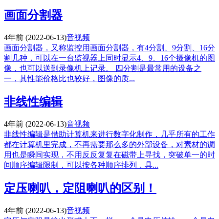
画面分割器
4年前
(2022-06-13)
音视频
画面分割器，又称监控用画面分割器，有4分割、9分割、16分
割几种，可以在一台监视器上同时显示4、9、16个摄像机的图
像，也可以送到录像机上记录。 四分割是最常用的设备之
一，其性能价格比也较好，图像的质...
非线性编辑
4年前
(2022-06-13)
音视频
非线性编辑是借助计算机来进行数字化制作，几乎所有的工作
都在计算机里完成，不再需要那么多的外部设备，对素材的调
用也是瞬间实现，不用反反复复在磁带上寻找，突破单一的时
间顺序编辑限制，可以按各种顺序排列，具...
定压喇叭，定阻喇叭的区别！
4年前
(2022-06-13)
音视频