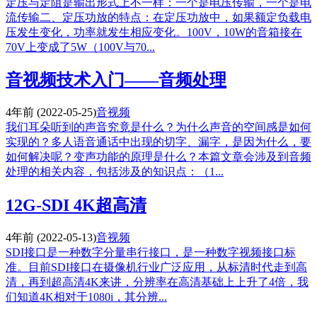
定压与定阻是输出形式上不一样：一个是电压传输，一个是电
流传输二、定压功放的特点：在定压功放中，如果额定负载电
压发生变化，功率就发生相应变化。100V，10W的音箱接在
70V上变成了5W（100V与70...
音视频技术入门——音频处理
4年前
(2022-05-25)
音视频
我们耳朵听到的声音究竟是什么？为什么声音的空间感是如何
实现的？多人语音通话中出现的切字、漏字，是因为什么，要
如何解决呢？变声功能的原理是什么？本篇文章会涉及到音频
处理的相关内容，包括涉及的知识点：（1...
12G-SDI 4K超高清
4年前
(2022-05-13)
音视频
SDI接口是一种数字分量串行接口，是一种数字视频接口标
准。目前SDI接口在摄像机行业广泛应用，从标清时代走到高
清，再到超高清4K来讲，分辨率在高清基础上上升了4倍，我
们知道4K相对于1080i，其分辨...