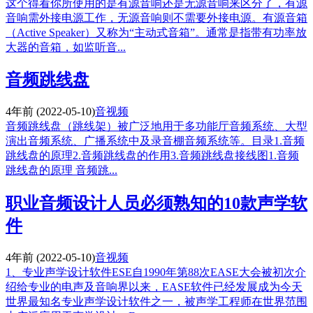
这个得看你所使用的是有源音响还是无源音响来区分了，有源
音响需外接电源工作，无源音响则不需要外接电源。有源音箱
（Active Speaker）又称为“主动式音箱”。通常是指带有功率放
大器的音箱，如监听音...
音频跳线盘
4年前
(2022-05-10)
音视频
音频跳线盘（跳线架）被广泛地用于多功能厅音频系统、大型
演出音频系统、广播系统中及录音棚音频系统等。目录1.音频
跳线盘的原理2.音频跳线盘的作用3.音频跳线盘接线图1.音频
跳线盘的原理 音频跳...
职业音频设计人员必须熟知的10款声学软
件
4年前
(2022-05-10)
音视频
1、专业声学设计软件ESE自1990年第88次EASE大会被初次介
绍给专业的电声及音响界以来，EASE软件已经发展成为今天
世界最知名专业声学设计软件之一，被声学工程师在世界范围