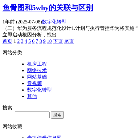
鱼骨图和5why的关联与区别
1年前
(2025-07-08)
数字化转型
（二）华为服务流程规范化设计1.计划与执行管控华为将实施 
立即启动根因分析，找出...
首页
1
2
3
4
5
6
7
8
9
10
下页
尾页
网站分类
机房工程
网络技术
网站基础
音视频
数字化转型
其他
搜索
Search
网站收藏
专项债券信息网