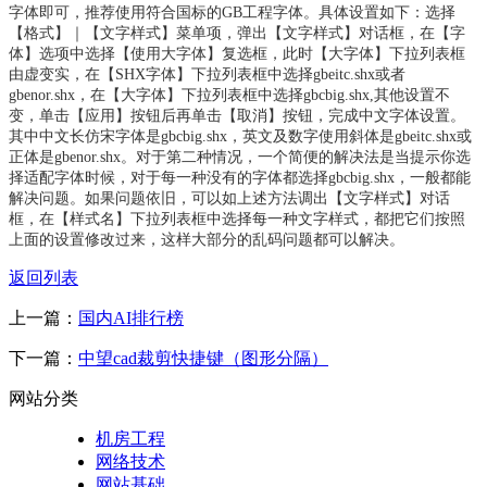
字体即可，推荐使用符合国标的GB工程字体。具体设置如下：选择
【格式】｜【文字样式】菜单项，弹出【文字样式】对话框，在【字
体】选项中选择【使用大字体】复选框，此时【大字体】下拉列表框
由虚变实，在【SHX字体】下拉列表框中选择gbeitc.shx或者
gbenor.shx，在【大字体】下拉列表框中选择gbcbig.shx,其他设置不
变，单击【应用】按钮后再单击【取消】按钮，完成中文字体设置。
其中中文长仿宋字体是gbcbig.shx，英文及数字使用斜体是gbeitc.shx或
正体是gbenor.shx。对于第二种情况，一个简便的解决法是当提示你选
择适配字体时候，对于每一种没有的字体都选择gbcbig.shx，一般都能
解决问题。如果问题依旧，可以如上述方法调出【文字样式】对话
框，在【样式名】下拉列表框中选择每一种文字样式，都把它们按照
上面的设置修改过来，这样大部分的乱码问题都可以解决。
返回列表
上一篇：
国内AI排行榜
下一篇：
中望cad裁剪快捷键（图形分隔）
网站分类
机房工程
网络技术
网站基础