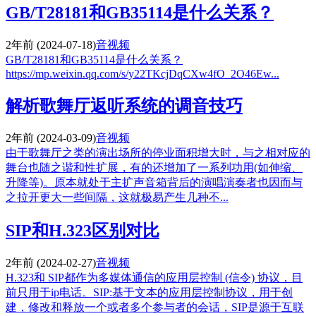
GB/T28181和GB35114是什么关系？
2年前
(2024-07-18)
音视频
GB/T28181和GB35114是什么关系？
https://mp.weixin.qq.com/s/y22TKcjDqCXw4fO_2O46Ew...
解析歌舞厅返听系统的调音技巧
2年前
(2024-03-09)
音视频
由于歌舞厅之类的演出场所的停业面积增大时，与之相对应的
舞台也随之谐和性扩展，有的还增加了一系列功用(如伸缩、
升降等)。原本就处于主扩声音箱背后的演唱演奏者也因而与
之拉开更大一些间隔，这就极易产生几种不...
SIP和H.323区别对比
2年前
(2024-02-27)
音视频
H.323和 SIP都作为多媒体通信的应用层控制 (信令) 协议，目
前只用于ip电话。SIP:基于文本的应用层控制协议，用于创
建，修改和释放一个或者多个参与者的会话，SIP是源于互联